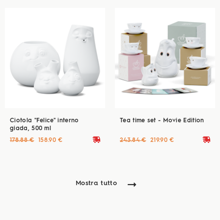
Ciotola "Felice" interno
Tea time set - Movie Edition
giada, 500 ml
deliveryvan
deliveryvan
178.88 €
158.90 €
243.84 €
219.90 €
Mostra tutto