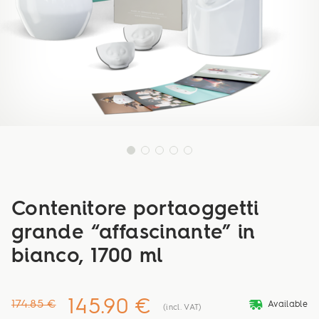
Contenitore portaoggetti
grande “affascinante” in
bianco, 1700 ml
145.90 €
deliveryvan
174.85 €
Available
(incl. VAT)