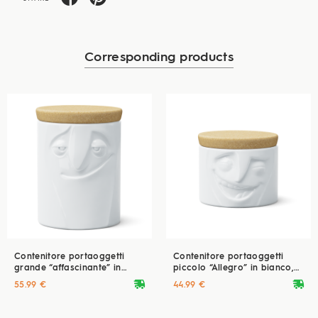
Corresponding products
Contenitore portaoggetti
Contenitore portaoggetti
grande “affascinante” in
piccolo “Allegro” in bianco,
bianco, 1700 ml
900 ml
deliveryvan
deliveryvan
55.99 €
44.99 €