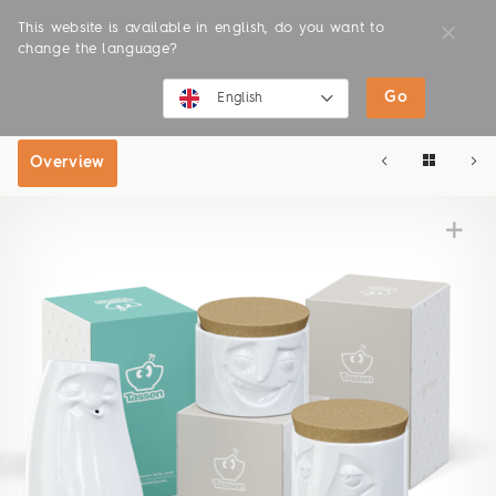
This website is available in english, do you want to
change the language?
Go
SHOP
ONLINE SHOP
English
English
Overview
Deutsch