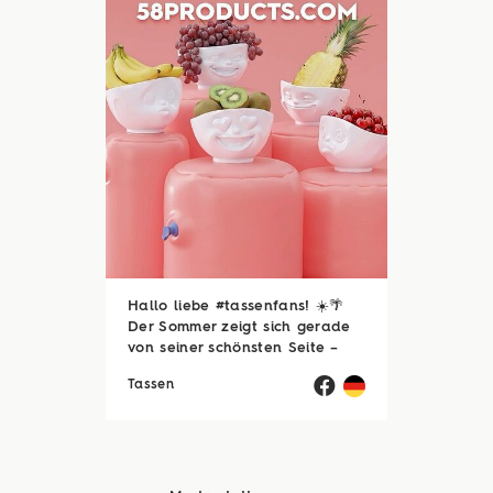
Hallo liebe #tassenfans! ☀️🌴
Der Sommer zeigt sich gerade
von seiner schönsten Seite –
und wir hoffen, ihr genießt jede
Tassen
einzelne Sonnenstunde! 😎☀️
Passend dazu läuft natürlich
auch unsere Sommerloch-
Aktion mit vielen ...