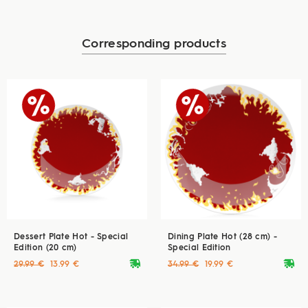
Corresponding products
Dessert Plate Hot - Special
Dining Plate Hot (28 cm) -
Edition (20 cm)
Special Edition
deliveryvan
deliveryvan
29.99 €
13.99 €
34.99 €
19.99 €