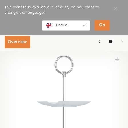
This website is available in english, do you want to
change the language?
Go
SHOP
ONLINE SHOP
English
English
Overview
Deutsch