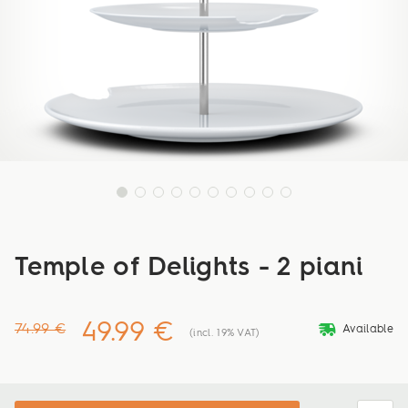
Temple of Delights - 2 piani
49.99 €
deliveryvan
74.99 €
Available
(incl. 19% VAT)