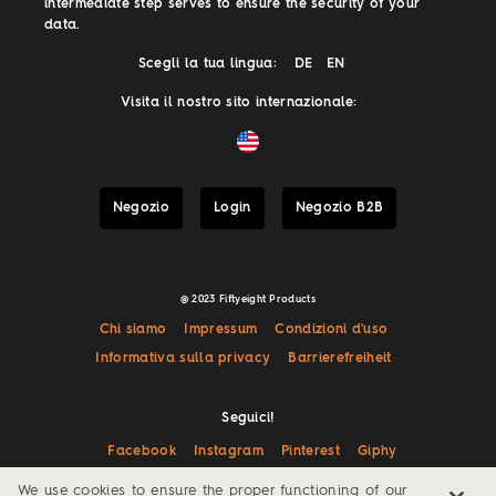
intermediate step serves to ensure the security of your
data.
Scegli la tua lingua:
DE
EN
Visita il nostro sito internazionale:
Negozio
Login
Negozio B2B
@ 2023 Fiftyeight Products
Chi siamo
Impressum
Condizioni d'uso
Informativa sulla privacy
Barrierefreiheit
Seguici!
Facebook
Instagram
Pinterest
Giphy
We use cookies to ensure the proper functioning of our