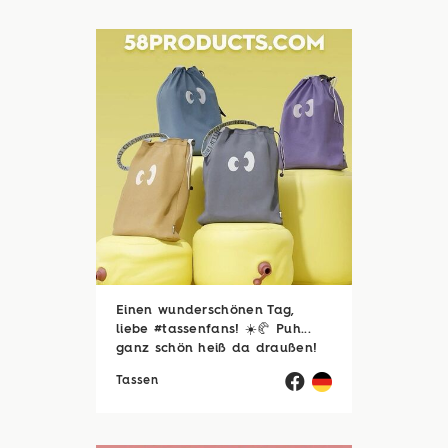
Einen wunderschönen Tag,
liebe #tassenfans! ☀️🥐 Puh...
ganz schön heiß da draußen!
🥵☀️ Zum Glück sind viele von
Tassen
euch noch im Urlaubsmodus
und haben endlich Zeit für die
schönen Dinge des Lebens –
zum Beispiel ...