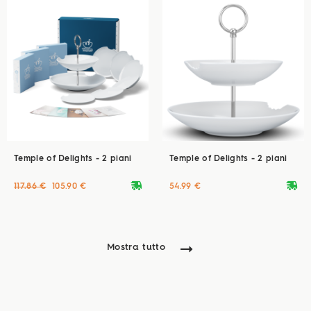
Temple of Delights - 2 piani
Temple of Delights - 2 piani
deliveryvan
deliveryvan
117.86 €
105.90 €
54.99 €
Mostra tutto