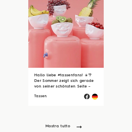
Hallo liebe #tassenfans! ☀️🌴
Der Sommer zeigt sich gerade
von seiner schönsten Seite –
und wir hoffen, ihr genießt jede
Tassen
einzelne Sonnenstunde! 😎☀️
Passend dazu läuft natürlich
auch unsere Sommerloch-
Aktion mit vielen ...
Mostra tutto