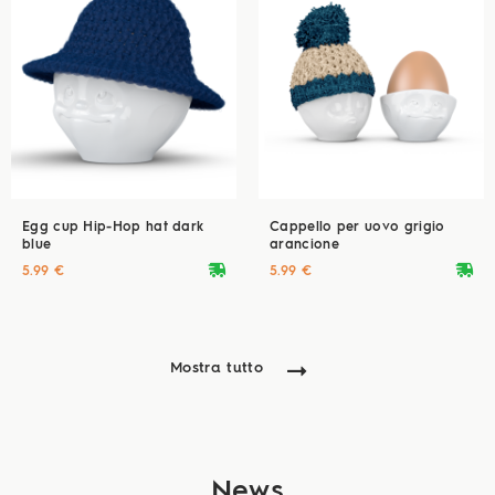
Egg cup Hip-Hop hat dark
Cappello per uovo grigio
blue
arancione
deliveryvan
deliveryvan
5.99 €
5.99 €
Mostra tutto
News