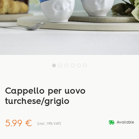
Cappello per uovo
turchese/grigio
5.99 €
deliveryvan
Available
(incl. 19% VAT)