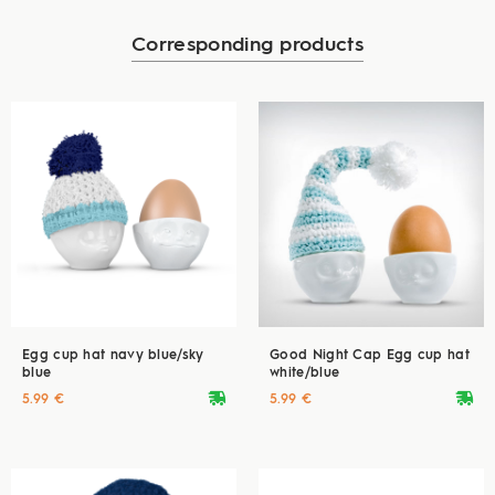
Corresponding products
Egg cup hat navy blue/sky
Good Night Cap Egg cup hat
blue
white/blue
deliveryvan
deliveryvan
5.99 €
5.99 €